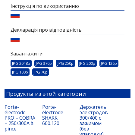
Інструкція по використанню
Декларація про відповідність
Завантажити
JPG 2048p
JPG 370p
JPG 250p
JPG 200p
JPG 126p
JPG 100p
JPG 70p
Продукты из этой категории
Porte-
Porte-
Держатель
électrode
électrode
электродов
PRO – COBRA
SHARK
300/400 с
– 250/300A à
600.120
зажимом
pince
(без
упаковки)