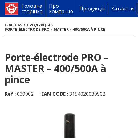
Головна
Про
Продукція
Каталоги
сторінка
компанію
›
›
ГЛАВНАЯ
ПРОДУКЦІЯ
PORTE-ÉLECTRODE PRO – MASTER – 400/500A À PINCE
Porte-électrode PRO –
MASTER – 400/500A à
pince
Ref :
039902
EAN CODE :
3154020039902