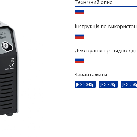
Технічний опис
Інструкція по використа
Декларація про відповідн
Завантажити
JPG 2048p
JPG 370p
JPG 250