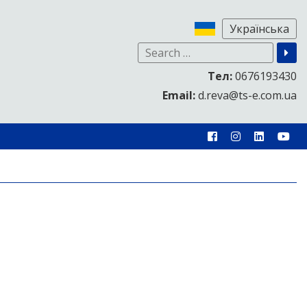
Тел:
0676193430
Email:
d.reva@ts-e.com.ua