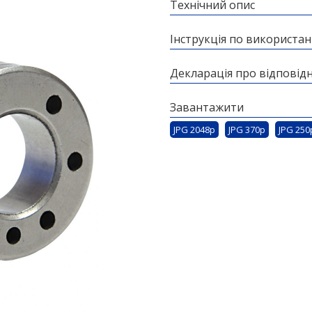
Технічний опис
Інструкція по використа
Декларація про відповідн
Завантажити
JPG 2048p
JPG 370p
JPG 250