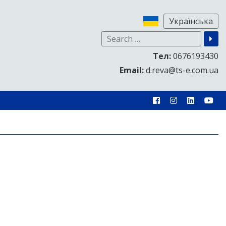
Тел:
0676193430
Email:
d.reva@ts-e.com.ua