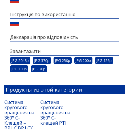
Інструкція по використанню
Декларація про відповідність
Завантажити
JPG 2048p
JPG 370p
JPG 250p
JPG 200p
JPG 126p
JPG 100p
JPG 70p
Продукты из этой категории
Система
Система
кругового
кругового
вращения на
вращения на
360° C-
360° С-
Клещей –
клещей PTI
BP.LC BP.LCX