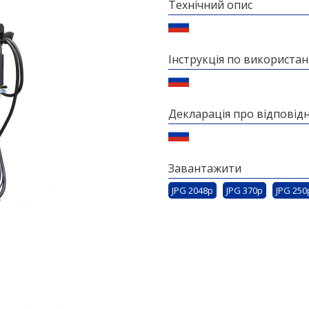
Технічний опис
Інструкція по використа
Декларація про відповідн
Завантажити
JPG 2048p
JPG 370p
JPG 250