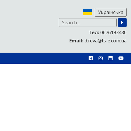
Тел:
0676193430
Email:
d.reva@ts-e.com.ua