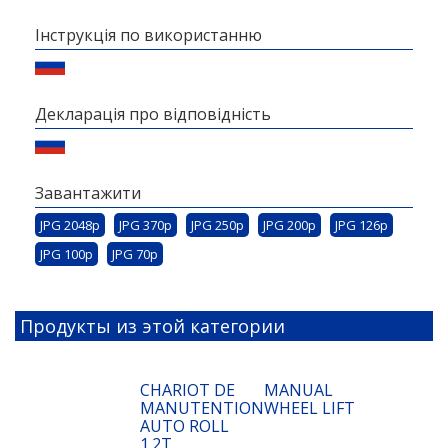
Інструкція по використанню
Декларація про відповідність
Завантажити
JPG 2048p
JPG 370p
JPG 250p
JPG 200p
JPG 126p
JPG 100p
JPG 70p
Продукты из этой категории
CHARIOT DE
MANUAL
MANUTENTION
WHEEL LIFT
AUTO ROLL
1.2T