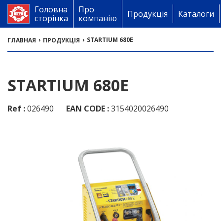
Головна
Про
Продукція
Каталоги
сторінка
компанію
›
›
STARTIUM 680E
ГЛАВНАЯ
ПРОДУКЦІЯ
STARTIUM 680E
Ref :
026490
EAN CODE :
3154020026490