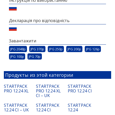
Інструкція по використанню
Декларація про відповідність
Завантажити
JPG 2048p
JPG 370p
JPG 250p
JPG 200p
JPG 126p
JPG 100p
JPG 70p
Продукты из этой категории
STARTPACK
STARTPACK
STARTPACK
PRO 12.24 XL
PRO 12.24 XL
PRO 12.24 CI
CI – UK
STARTPACK
STARTPACK
STARTPACK
12.24 CI – UK
12.24 CI
12.24