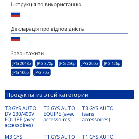
Інструкція по використанню
Декларація про відповідність
Завантажити
JPG 2048p
JPG 370p
JPG 250p
JPG 200p
JPG 126p
JPG 100p
JPG 70p
Продукты из этой категории
T3 GYS AUTO
T3 GYS AUTO
T3 GYS AUTO
DV 230/400V
EQUIPE (avec
(sans
EQUIPE (avec
accessoires)
accessoires)
accessoires)
M3 GYS
T1 GYS AUTO
T1 GYS AUTO