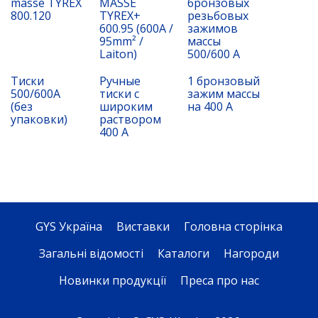
masse TYREX
MASSE
бронзовых
800.120
TYREX+
резьбовых
600.95 (600A /
зажимов
95mm² /
массы
Laiton)
500/600 А
Тиски
Ручные
1 бронзовый
500/600A
тиски с
зажим массы
(без
широким
на 400 А
упаковки)
раствором
400 А
GYS Україна
Виставки
Головна сторінка
Загальні відомості
Каталоги
Нагороди
Новинки продукції
Преса про нас