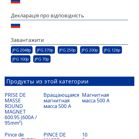
Декларація про відповідність
Завантажити
JPG 2048p
JPG 370p
JPG 250p
JPG 200p
JPG 126p
JPG 100p
JPG 70p
Продукты из этой категории
PRISE DE
Вращающаяся
Магнитная
MASSE
магнитная
масса 500 А
ROUND
масса 500 А
MAGNET
600.95 (600A /
95mm²)
Pince de
PINCE DE
10