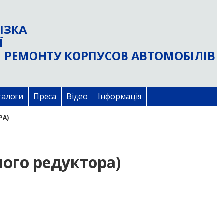
ІЗКА
Ї
 РЕМОНТУ КОРПУСОВ АВТОМОБІЛІВ
талоги
Преса
Відео
Інформація
РА)
ного редуктора)