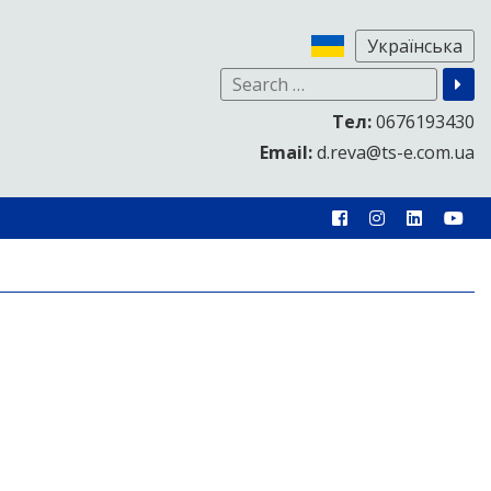
Тел:
0676193430
Email:
d.reva@ts-e.com.ua