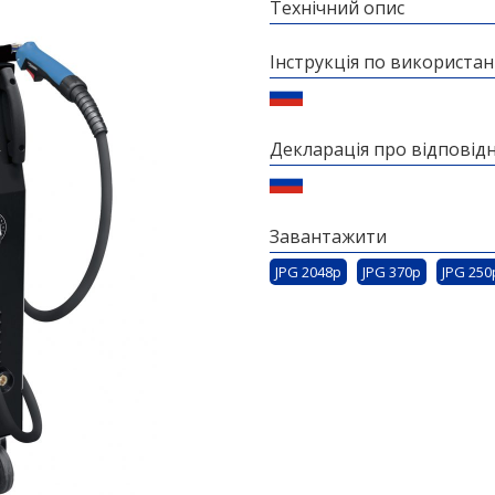
Технічний опис
Інструкція по використа
Декларація про відповідн
Завантажити
JPG 2048p
JPG 370p
JPG 250