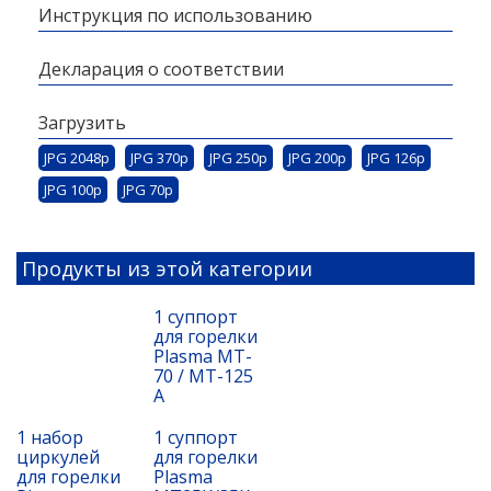
Инструкция по использованию
Декларация о соответствии
Загрузить
JPG 2048p
JPG 370p
JPG 250p
JPG 200p
JPG 126p
JPG 100p
JPG 70p
Продукты из этой категории
1 суппорт
для горелки
Plasma MT-
70 / MT-125
A
1 набор
1 суппорт
циркулей
для горелки
для горелки
Plasma