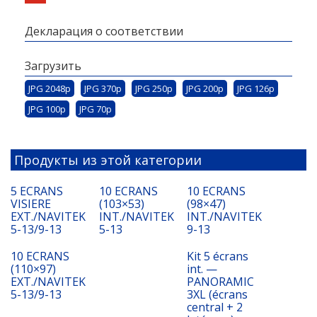
Декларация о соответствии
Загрузить
JPG 2048p
JPG 370p
JPG 250p
JPG 200p
JPG 126p
JPG 100p
JPG 70p
Продукты из этой категории
5 ECRANS
10 ECRANS
10 ECRANS
VISIERE
(103×53)
(98×47)
EXT./NAVITEK
INT./NAVITEK
INT./NAVITEK
5-13/9-13
5-13
9-13
10 ECRANS
Kit 5 écrans
(110×97)
int. —
EXT./NAVITEK
PANORAMIC
5-13/9-13
3XL (écrans
central + 2