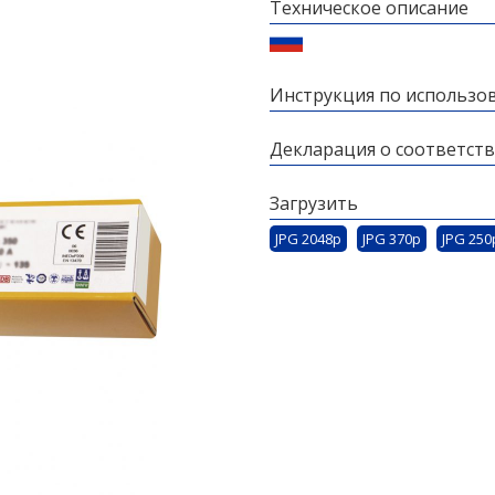
Техническое описание
Инструкция по использо
Декларация о соответст
Загрузить
JPG 2048p
JPG 370p
JPG 250