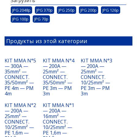
Загрузить
JPG 2048p
JPG 370p
JPG 250p
JPG 200p
JPG 126p
JPG 100p
JPG 70p
Продукты из этой категории
KIT MMA N°5
KIT MMA N°4
KIT MMA N°3
— 300A —
— 200A —
— 200A —
35mm² —
25mm² —
25mm² —
CONNECT.
CONNECT.
CONNECT.
35/50mm² —
35/50mm² —
10/25mm² —
PE 4m — PM
PE 3m — PM
PE 3m — PM
4m
3m
3m
KIT MMA N°2
KIT MMA N°1
— 200A —
— 200A —
25mm² —
16mm² —
CONNECT.
CONNECT.
10/25mm² —
10/25mm² —
PE 1,6m —
PE 1,6m —