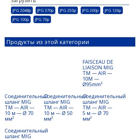
Загрузить
JPG 2048p
JPG 370p
JPG 250p
JPG 200p
JPG 126p
JPG 100p
JPG 70p
Продукты из этой категории
FAISCEAU DE
LIAISON MIG
TM — AIR —
10M —
Ø95mm²
Соединительный
Соединительный
Соединительный
шланг MIG
шланг MIG
шланг MIG
TM — AIR —
TM — AIR —
TM — AIR —
10 м — Ø 70
10 м — Ø 50
5 м — Ø 70
мм²
мм²
мм²
Соединительный
шланг MIG