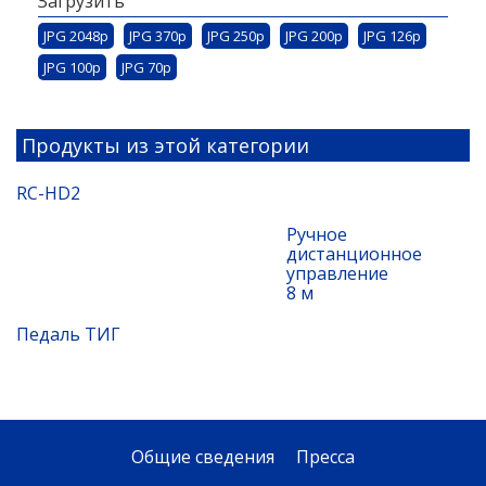
Загрузить
JPG 2048p
JPG 370p
JPG 250p
JPG 200p
JPG 126p
JPG 100p
JPG 70p
Продукты из этой категории
RC-HD2
Ручное
дистанционное
управление
8 м
Педаль ТИГ
Общие сведения
Пресса