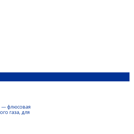
м — флюсовая
го газа, для