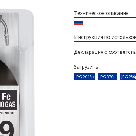
Техническое описание
Инструкция по использо
Декларация о соответст
Загрузить
JPG 2048p
JPG 370p
JPG 250