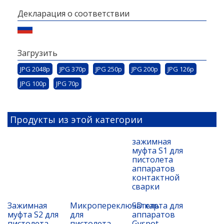
Декларация о соответствии
Загрузить
JPG 2048p
JPG 370p
JPG 250p
JPG 200p
JPG 126p
JPG 100p
JPG 70p
Продукты из этой категории
зажимная
муфта S1 для
пистолета
аппаратов
контактной
сварки
Зажимная
Микропереключатель
SD карта для
муфта S2 для
для
аппаратов
пистолета
пистолета
Gyspot