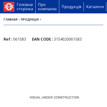
Головна
Про
Продукція
Каталоги
сторінка
компанію
›
›
ГЛАВНАЯ
ПРОДУКЦІЯ
Ref :
061583
EAN CODE :
3154020061583