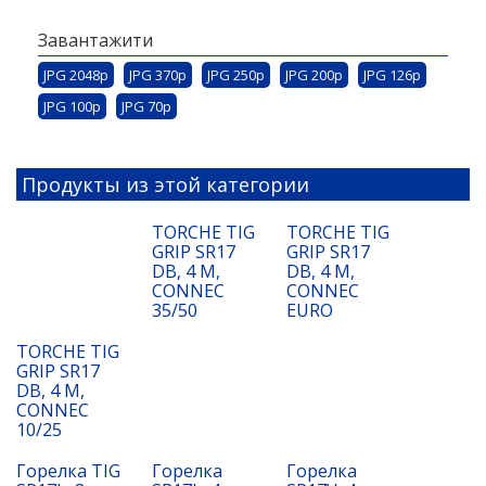
Завантажити
JPG 2048p
JPG 370p
JPG 250p
JPG 200p
JPG 126p
JPG 100p
JPG 70p
Продукты из этой категории
TORCHE TIG
TORCHE TIG
GRIP SR17
GRIP SR17
DB, 4 M,
DB, 4 M,
CONNEC
CONNEC
35/50
EURO
TORCHE TIG
GRIP SR17
DB, 4 M,
CONNEC
10/25
Горелка TIG
Горелка
Горелка