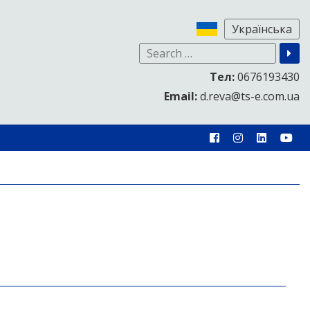
Тел:
0676193430
Email:
d.reva@ts-e.com.ua