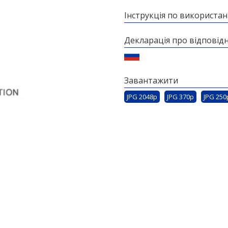
Інструкція по використа
Декларація про відповідн
Завантажити
JPG 2048p
JPG 370p
JPG 250