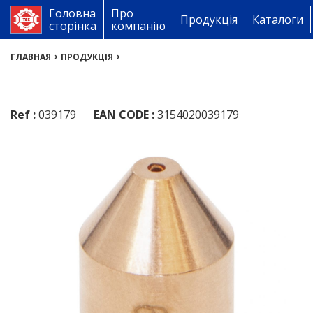
Головна
Про
Продукція
Каталоги
сторінка
компанію
›
›
ГЛАВНАЯ
ПРОДУКЦІЯ
Ref :
039179
EAN CODE :
3154020039179