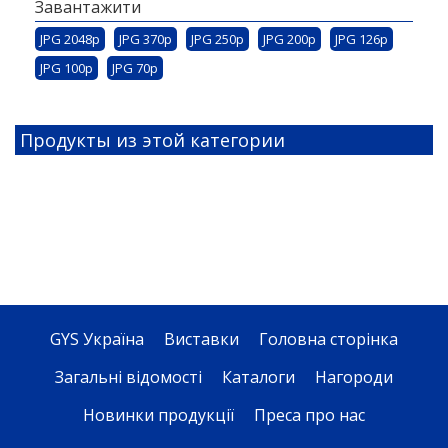
Завантажити
JPG 2048p
JPG 370p
JPG 250p
JPG 200p
JPG 126p
JPG 100p
JPG 70p
Продукты из этой категории
GYS Україна
Виставки
Головна сторінка
Загальні відомості
Каталоги
Нагороди
Новинки продукції
Преса про нас