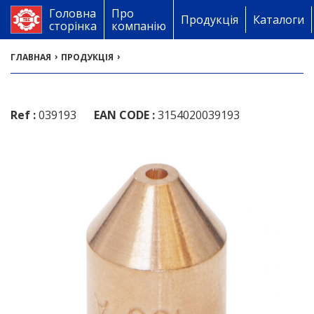
Головна
Про
Продукція
Каталоги
сторінка
компанію
›
›
ГЛАВНАЯ
ПРОДУКЦІЯ
Ref :
039193
EAN CODE :
3154020039193