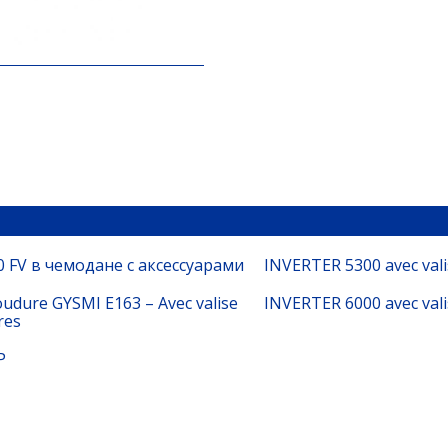
 FV в чемодане с аксессуарами
INVERTER 5300 avec vali
oudure GYSMI E163 – Avec valise
INVERTER 6000 avec vali
res
P