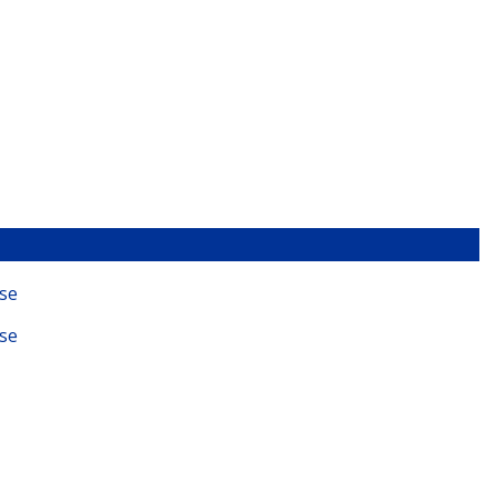
se
se