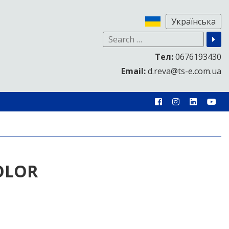
Тел:
0676193430
Email:
d.reva@ts-e.com.ua
COLOR