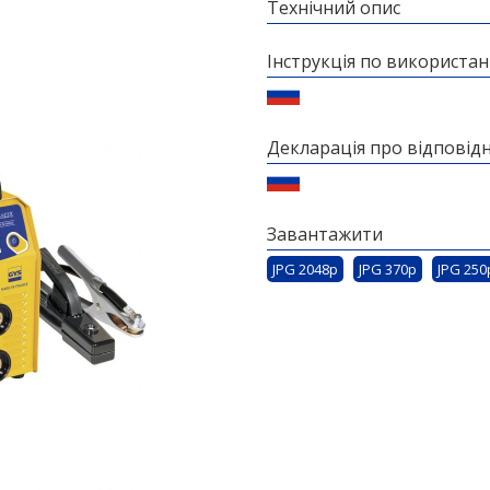
Технічний опис
Інструкція по використа
Декларація про відповідн
Завантажити
JPG 2048p
JPG 370p
JPG 250