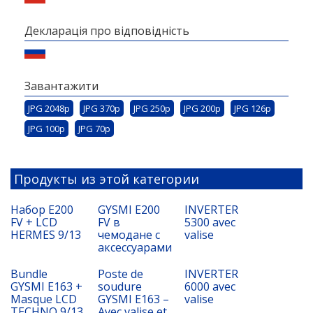
Декларація про відповідність
Завантажити
JPG 2048p
JPG 370p
JPG 250p
JPG 200p
JPG 126p
JPG 100p
JPG 70p
Продукты из этой категории
Набор E200
GYSMI E200
INVERTER
FV + LCD
FV в
5300 avec
HERMES 9/13
чемодане с
valise
аксессуарами
Bundle
Poste de
INVERTER
GYSMI E163 +
soudure
6000 avec
Masque LCD
GYSMI E163 –
valise
TECHNO 9/13
Avec valise et