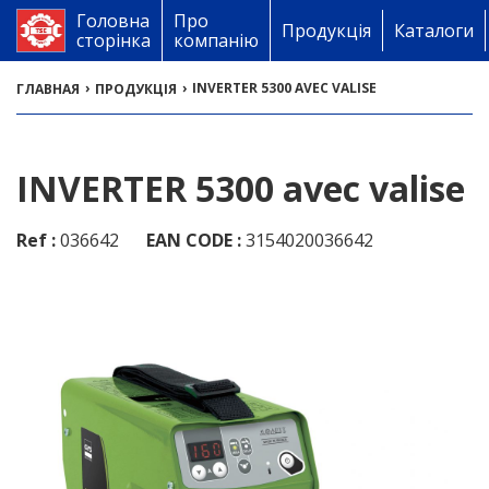
Головна
Про
Продукція
Каталоги
сторінка
компанію
›
›
INVERTER 5300 AVEC VALISE
ГЛАВНАЯ
ПРОДУКЦІЯ
INVERTER 5300 avec valise
Ref :
036642
EAN CODE :
3154020036642