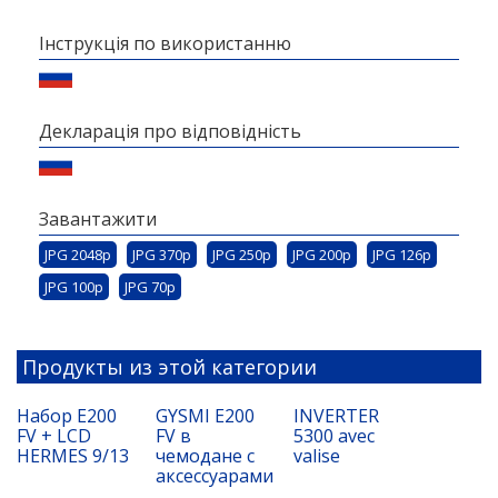
Інструкція по використанню
Декларація про відповідність
Завантажити
JPG 2048p
JPG 370p
JPG 250p
JPG 200p
JPG 126p
JPG 100p
JPG 70p
Продукты из этой категории
Набор E200
GYSMI E200
INVERTER
FV + LCD
FV в
5300 avec
HERMES 9/13
чемодане с
valise
аксессуарами