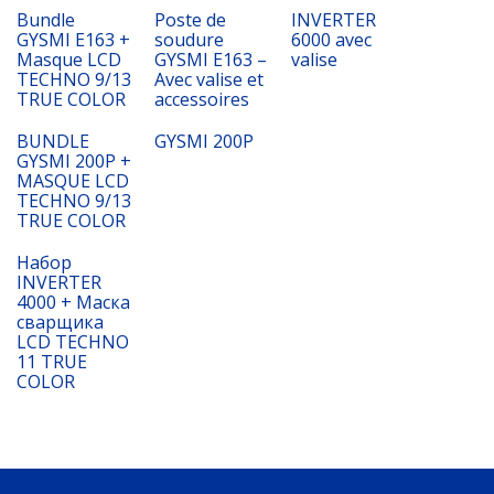
Bundle
Poste de
INVERTER
GYSMI E163 +
soudure
6000 avec
Masque LCD
GYSMI E163 –
valise
TECHNO 9/13
Avec valise et
TRUE COLOR
accessoires
BUNDLE
GYSMI 200P
GYSMI 200P +
MASQUE LCD
TECHNO 9/13
TRUE COLOR
Набор
INVERTER
4000 + Маска
сварщика
LCD TECHNO
11 TRUE
COLOR