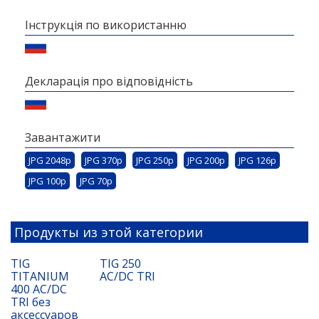
Інструкція по використанню
Декларація про відповідність
Завантажити
JPG 2048p
JPG 370p
JPG 250p
JPG 200p
JPG 126p
JPG 100p
JPG 70p
Продукты из этой категории
TIG
TIG 250
TITANIUM
AC/DC TRI
400 AC/DC
TRI без
аксессуаров