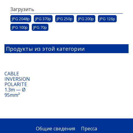
Загрузить
JPG 2048p
JPG 370p
JPG 250p
JPG 200p
JPG 126p
JPG 100p
JPG 70p
Продукты из этой категории
CABLE
INVERSION
POLARITE
1.3m — Ø
95mm²
Общие сведения
Пресса