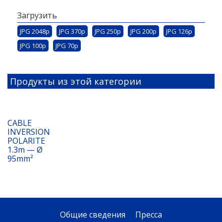
Загрузить
JPG 2048p
JPG 370p
JPG 250p
JPG 200p
JPG 126p
JPG 100p
JPG 70p
Продукты из этой категории
CABLE
INVERSION
POLARITE
1.3m — Ø
95mm²
Общие сведения
Пресса