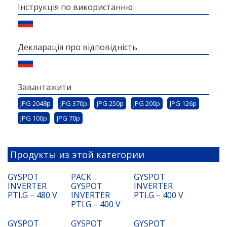
Інструкція по використанню
Декларація про відповідність
Завантажити
JPG 2048p
JPG 370p
JPG 250p
JPG 200p
JPG 126p
JPG 100p
JPG 70p
Продукты из этой категории
GYSPOT
PACK
GYSPOT
INVERTER
GYSPOT
INVERTER
PTI.G – 480 V
INVERTER
PTI.G – 400 V
PTI.G – 400 V
GYSPOT
GYSPOT
GYSPOT