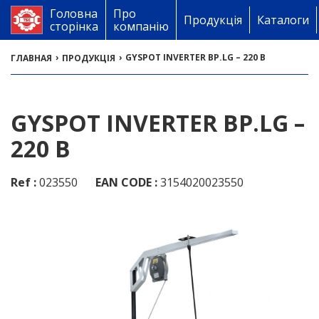
Головна
Про
Продукція
Каталоги
сторінка
компанію
›
›
GYSPOT INVERTER BP.LG – 220 B
ГЛАВНАЯ
ПРОДУКЦІЯ
GYSPOT INVERTER BP.LG –
220 B
Ref :
023550
EAN CODE :
3154020023550