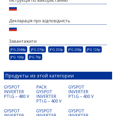
Інструкція по використанню
Декларація про відповідність
Завантажити
JPG 2048p
JPG 370p
JPG 250p
JPG 200p
JPG 126p
JPG 100p
JPG 70p
Продукты из этой категории
GYSPOT
PACK
GYSPOT
INVERTER
GYSPOT
INVERTER
PTI.G – 480 V
INVERTER
PTI.G – 400 V
PTI.G – 400 V
GYSPOT
GYSPOT
GYSPOT
INVERTER
INVERTER
INVERTER