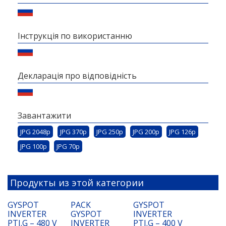
Інструкція по використанню
Декларація про відповідність
Завантажити
JPG 2048p
JPG 370p
JPG 250p
JPG 200p
JPG 126p
JPG 100p
JPG 70p
Продукты из этой категории
GYSPOT
PACK
GYSPOT
INVERTER
GYSPOT
INVERTER
PTI.G – 480 V
INVERTER
PTI.G – 400 V